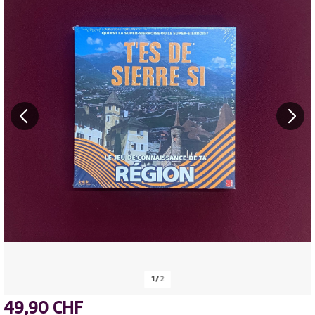
1
/
2
49,90 CHF