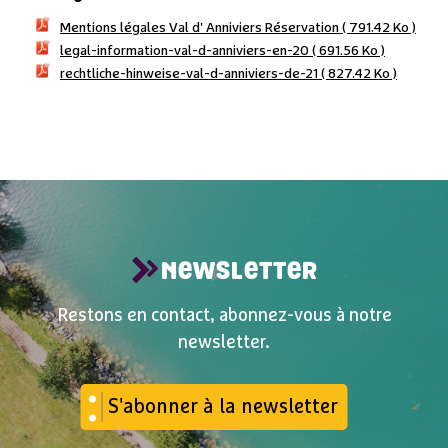
Mentions légales Val d' Anniviers Réservation
( 791.42 Ko )
legal-information-val-d-anniviers-en-20
( 691.56 Ko )
rechtliche-hinweise-val-d-anniviers-de-21
( 827.42 Ko )
NEWSLETTER
Restons en contact, abonnez-vous à notre
newsletter.
S'abonner à la newsletter