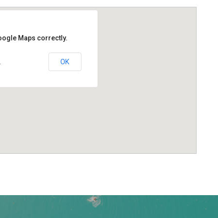
oogle Maps correctly.
?
OK