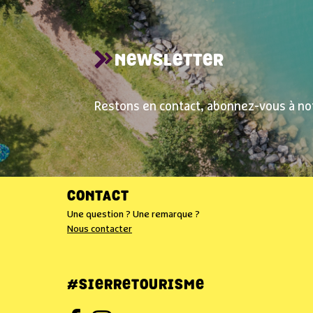
NEWSLETTER
Restons en contact, abonnez-vous à no
CONTACT
Une question ? Une remarque ?
Nous contacter
#SIERRETOURISME