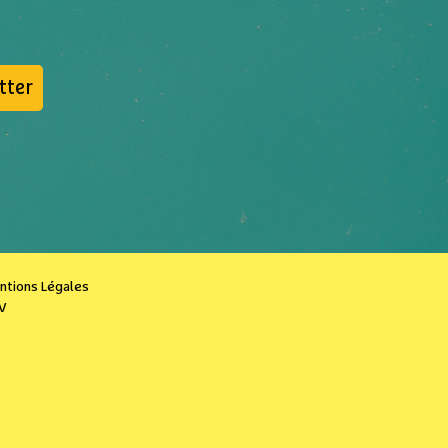
tter
ntions Légales
V